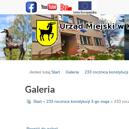
Jesteś tutaj:
Start
Galeria
233 rocznica konstytucj
Galeria
Start
»
233 rocznica konstytucji 3-go maja
» 233 rocz
Powróć do galerii