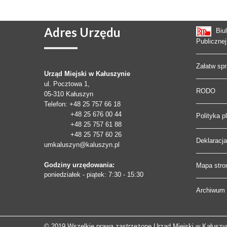
Adres
Urzędu
Biu
Publicznej
Załatw sp
Urząd Miejski w Kałuszynie
ul. Pocztowa 1,
RODO
05-310
Kałuszyn
Telefon
: +48 25 757 66 18
+48 25 676 00 44
Polityka p
+48 25 757 61 88
+48 25 757 60 26
Deklaracj
umkaluszyn@kaluszyn.pl
Godziny urzędowania:
Mapa stro
poniedziałek - piątek: 7:30 - 15:30
Archiwum 
© 2019 Wszelkie prawa zastrzeżone Urząd Miejski w Kałuszy