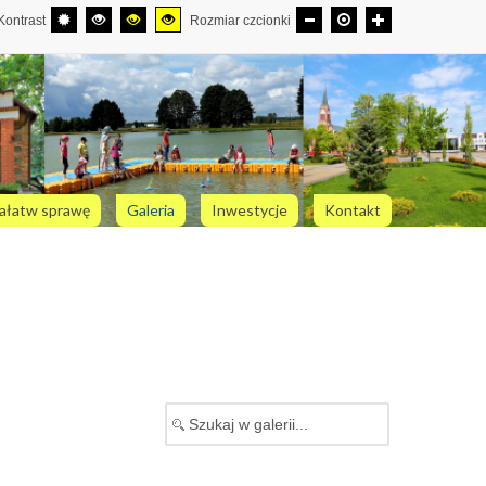
Kontrast
Rozmiar czcionki
ałatw sprawę
Galeria
Inwestycje
Kontakt