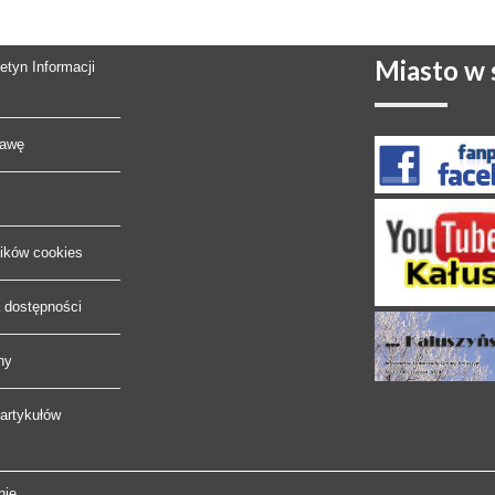
Miasto
w s
letyn Informacji
rawę
lików cookies
a dostępności
ny
artykułów
nie.