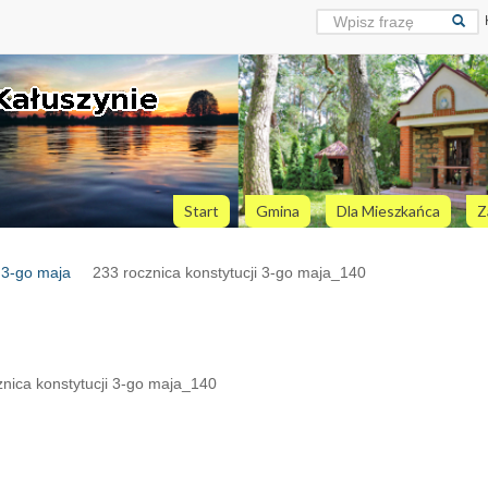
Start
Gmina
Dla Mieszkańca
Z
i 3-go maja
233 rocznica konstytucji 3-go maja_140
nica konstytucji 3-go maja_140