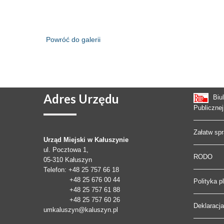
Powróć do galerii
Adres
Urzędu
Biu
Publicznej
Załatw sp
Urząd Miejski w Kałuszynie
ul. Pocztowa 1,
RODO
05-310
Kałuszyn
Telefon
: +48 25 757 66 18
+48 25 676 00 44
Polityka p
+48 25 757 61 88
+48 25 757 60 26
Deklaracj
umkaluszyn@kaluszyn.pl