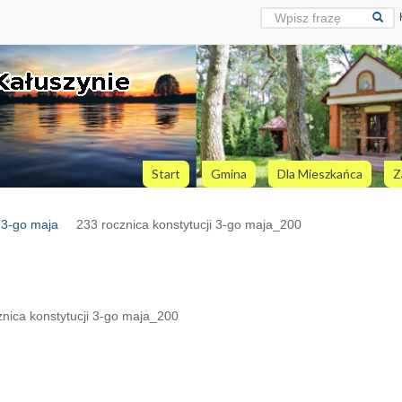
Start
Gmina
Dla Mieszkańca
Z
i 3-go maja
233 rocznica konstytucji 3-go maja_200
nica konstytucji 3-go maja_200