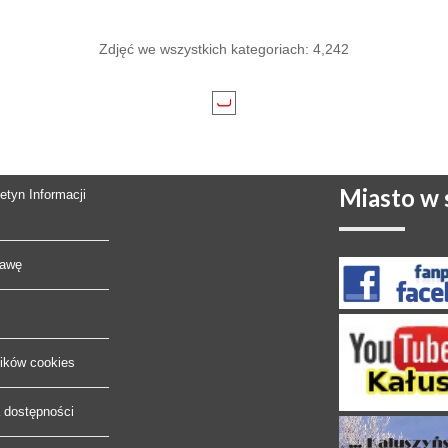
Zdjęć we wszystkich kategoriach: 4,242
Miasto
w s
letyn Informacji
rawę
lików cookies
a dostępności