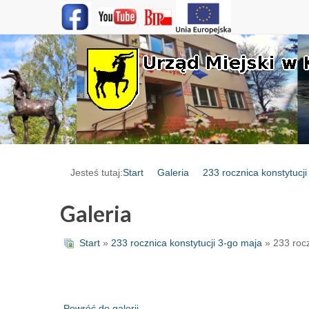
Jesteś tutaj:
Start
Galeria
233 rocznica konstytucj
Galeria
Start
»
233 rocznica konstytucji 3-go maja
» 233 rocz
Powróć do galerii