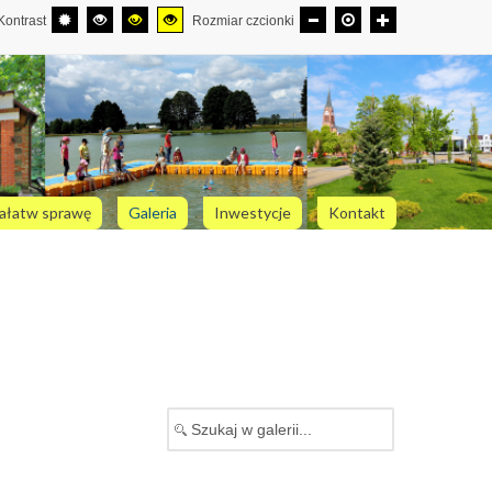
Kontrast
Rozmiar czcionki
ałatw sprawę
Galeria
Inwestycje
Kontakt