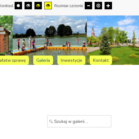
Kontrast
Rozmiar czcionki
ałatw sprawę
Galeria
Inwestycje
Kontakt