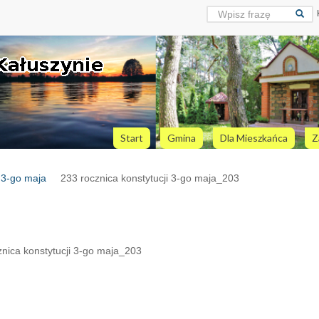
Start
Gmina
Dla Mieszkańca
Z
i 3-go maja
233 rocznica konstytucji 3-go maja_203
nica konstytucji 3-go maja_203