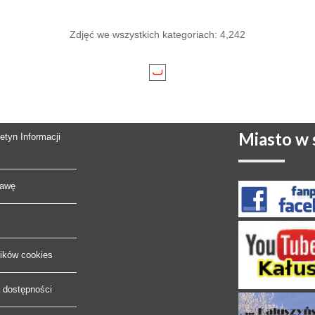
Zdjęć we wszystkich kategoriach: 4,242
Miasto
w s
letyn Informacji
rawę
lików cookies
a dostępności