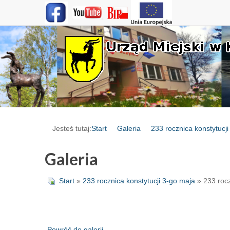
Jesteś tutaj:
Start
Galeria
233 rocznica konstytucj
Galeria
Start
»
233 rocznica konstytucji 3-go maja
» 233 rocz
Powróć do galerii