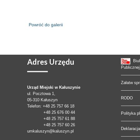
Powróć do galerii
Adres
Urzędu
Biu
Publicznej
Załatw sp
Urząd Miejski w Kałuszynie
ul. Pocztowa 1,
RODO
05-310
Kałuszyn
Telefon
: +48 25 757 66 18
+48 25 676 00 44
Polityka p
+48 25 757 61 88
+48 25 757 60 26
Deklaracj
umkaluszyn@kaluszyn.pl