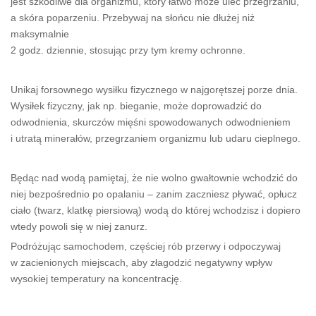
jest szkodliwe dla organizmu, który łatwo może ulec przegrzaniu,
a skóra poparzeniu. Przebywaj na słońcu nie dłużej niż
maksymalnie
2 godz. dziennie, stosując przy tym kremy ochronne.
Unikaj forsownego wysiłku fizycznego w najgorętszej porze dnia.
Wysiłek fizyczny, jak np. bieganie, może doprowadzić do
odwodnienia, skurczów mięśni spowodowanych odwodnieniem
i utratą minerałów, przegrzaniem organizmu lub udaru cieplnego.
Będąc nad wodą pamiętaj, że nie wolno gwałtownie wchodzić do
niej bezpośrednio po opalaniu – zanim zaczniesz pływać, opłucz
ciało (twarz, klatkę piersiową) wodą do której wchodzisz i dopiero
wtedy powoli się w niej zanurz.
Podróżując samochodem, częściej rób przerwy i odpoczywaj
w zacienionych miejscach, aby złagodzić negatywny wpływ
wysokiej temperatury na koncentrację.