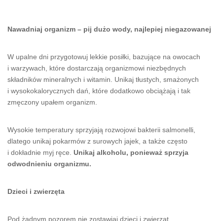
Nawadniaj organizm – pij dużo wody, najlepiej niegazowanej
W upalne dni przygotowuj lekkie posiłki, bazujące na owocach
i warzywach, które dostarczają organizmowi niezbędnych
składników mineralnych i witamin. Unikaj tłustych, smażonych
i wysokokalorycznych dań, które dodatkowo obciążają i tak
zmęczony upałem organizm.
Wysokie temperatury sprzyjają rozwojowi bakterii salmonelli,
dlatego unikaj pokarmów z surowych jajek, a także często
i dokładnie myj ręce.
Unikaj alkoholu, ponieważ sprzyja
odwodnieniu organizmu.
Dzieci i zwierzęta
Pod żadnym pozorem nie zostawiaj dzieci i zwierząt