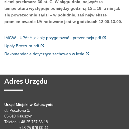
ziemi przekracza 30 st. C. W ciągu dnia, najwyższa
temperatura występuje pomiędzy godziną 15 a 18, a nie jak
się powszechnie sądzi – w południe, zaś największe
promieniowanie UV notowane jest w godzinach 12.00-13.00.
IMGW - UPAŁY jak się przygotować - prezentacja.pdf
Upały Broszura.pdf
Rekomendacje dotyczące zachowań w lesie
Adres
Urzędu
Urząd Miejski w Kałuszynie
ul. Pocztowa 1,
05-310
Kałuszyn
Telefon
: +48 25 757 66 18
+48 25 676 00 44