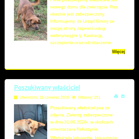
nowego domu dla zwierzęcia. Pies
obecnie jest zabezpieczony.
Informujemy, że Urząd Gminy ze
swojej strony zapewni usługi
weterynaryjne tj. Kastrację,
szczepienie oraz odrobaczenie.
Więcej
Poszukiwany właściciel
Utworzono: 11 czerwiec 2026
Odsłony: 251
Poszukiwany właściciel psa ze
zdjęcia. Zwierzę zabezpieczone
w dniu 31.05.2026r. w okolicach
cmentarza w Kałuszynie.
Właściciela lub osobę, która może