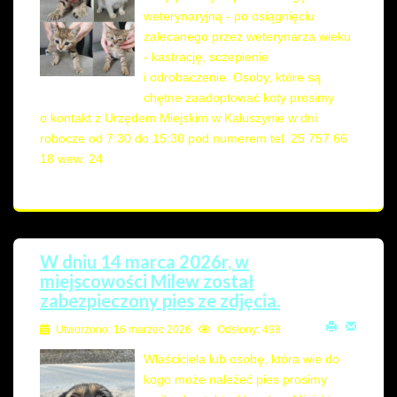
weterynaryjną - po osiągnięciu
zalecanego przez weterynarza wieku
- kastrację, sczepienie
i odrobaczenie. Osoby, które są
chętne zaadoptować koty prosimy
o kontakt z Urzędem Miejskim w Kałuszynie w dni
robocze od 7:30 do 15:30 pod numerem tel. 25 757 66
18 wew. 24
W dniu 14 marca 2026r, w
miejscowości Milew został
zabezpieczony pies ze zdjęcia.
Utworzono: 16 marzec 2026
Odsłony: 498
Właściciela lub osobę, która wie do
kogo może należeć pies prosimy