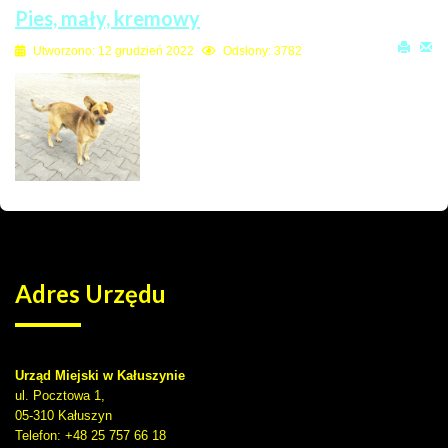
Pies, mały, kremowy
Utworzono: 12 grudzień 2022
Odsłony: 3782
Adres
Urzędu
Urząd Miejski w Kałuszynie
ul. Pocztowa 1,
05-310
Kałuszyn
Telefon
: +48 25 757 66 18