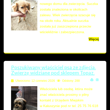
nowego domu dla zwierzęcia. Suczka
została znaleziona w okolicach
zalewu. Wiek zwierzęcia szacuje się
na około roku. Aktualnie suczka
została już zaszczepiona przeciw
wściekliźnie i zabezpieczona.
Więcej
Poszukiwany właściciel psa ze zdjęcia.
Zwierzę widziane pod sklepem Topaz.
Utworzono: 12 czerwiec 2026
Odsłony: 288
Właściciela lub osobę, która może
znać właściciela prosimy o pilny
kontakt z Urzędem Miejskim
w Kałuszynie pod nr tel. 25 75 76 618