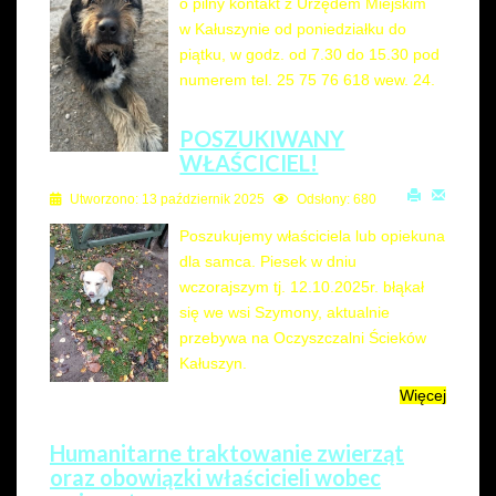
o pilny kontakt z Urzędem Miejskim
w Kałuszynie od poniedziałku do
piątku, w godz. od 7.30 do 15.30 pod
numerem tel. 25 75 76 618 wew. 24.
POSZUKIWANY
WŁAŚCICIEL!
Utworzono: 13 październik 2025
Odsłony: 680
Poszukujemy właściciela lub opiekuna
dla samca. Piesek w dniu
wczorajszym tj. 12.10.2025r. błąkał
się we wsi Szymony, aktualnie
przebywa na Oczyszczalni Ścieków
Kałuszyn.
Więcej
Humanitarne traktowanie zwierząt
oraz obowiązki właścicieli wobec