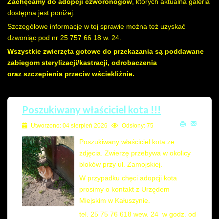
Zachęcamy do adopcji czworonogów
, których aktualna galeria
dostępna jest poniżej.
Szczegółowe informacje w tej sprawie można też uzyskać
dzwoniąc pod nr 25 757 66 18 w. 24.
Wszystkie zwierzęta gotowe do przekazania są poddawane
zabiegom sterylizacji/kastracji, odrobaczenia
oraz szczepienia przeciw wściekliźnie.
Poszukiwany właściciel kota !!!
Utworzono: 04 sierpień 2026
Odsłony: 75
Poszukiwany właściciel kota ze
zdjęcia. Zwierzę przebywa w okolicy
bloków przy ul. Zamojskiej.
W przypadku chęci adopcji kota
prosimy o kontakt z Urzędem
Miejskim w Kałuszynie.
tel. 25 75 76 618 wew. 24 w godz. od