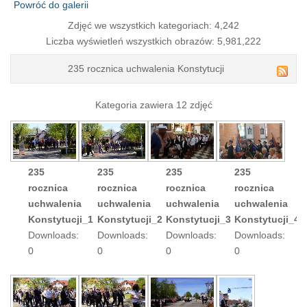
Powróć do galerii
Zdjęć we wszystkich kategoriach: 4,242
Liczba wyświetleń wszystkich obrazów: 5,981,222
235 rocznica uchwalenia Konstytucji
Kategoria zawiera 12 zdjęć
235
235
235
235
rocznica
rocznica
rocznica
rocznica
uchwalenia
uchwalenia
uchwalenia
uchwalenia
Konstytucji_1
Konstytucji_2
Konstytucji_3
Konstytucji_4
Downloads:
Downloads:
Downloads:
Downloads:
0
0
0
0