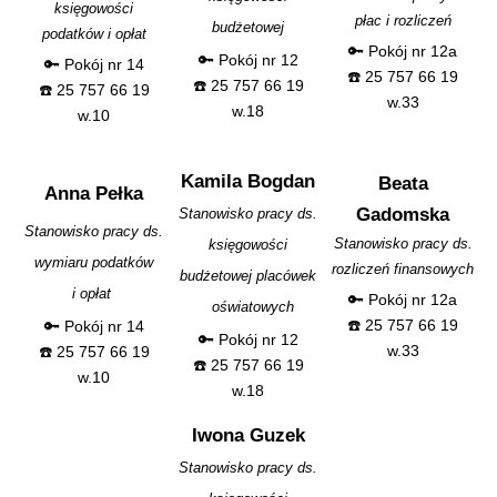
księgowości
płac i rozliczeń
budżetowej
podatków i opłat
🔑 Pokój nr 12a
🔑 Pokój nr 12
🔑 Pokój nr 14
☎️ 25 757 66 19
☎️ 25 757 66 19
☎️ 25 757 66 19
w.33
w.18
w.10
Kamila Bogdan
Beata
Anna Pełka
Gadomska
Stanowisko pracy ds.
Stanowisko pracy ds.
Stanowisko pracy ds.
księgowości
wymiaru podatków
rozliczeń finansowych
budżetowej placówek
i opłat
🔑 Pokój nr 12a
oświatowych
☎️ 25 757 66 19
🔑 Pokój nr 14
🔑 Pokój nr 12
w.33
☎️ 25
757 66 19
☎️ 25 757 66 19
w.10
w.18
Iwona Guzek
Stanowisko pracy ds.