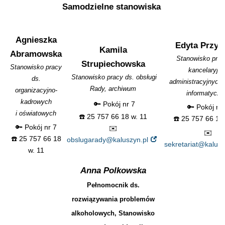
Samodzielne stanowiska
Agnieszka
Edyta Przyb
Kamila
Abramowska
Stanowisko prac
Strupiechowska
Stanowisko pracy
kancelaryjno
Stanowisko pracy ds. obsługi
ds.
administracyjnych,
Rady, archiwum
organizacyjno-
informatyczn
kadrowych
🔑 Pokój nr 7
🔑 Pokój nr
i oświatowych
☎️ 25 757 66 18 w. 11
☎️ 25 757 66 18
🔑 Pokój nr 7
✉️
✉️
☎️ 25 757 66 18
obslugarady@kaluszyn.pl
sekretariat@kalusz
w. 11
Anna Polkowska
Pełnomocnik ds.
rozwiązywania problemów
alkoholowych, Stanowisko