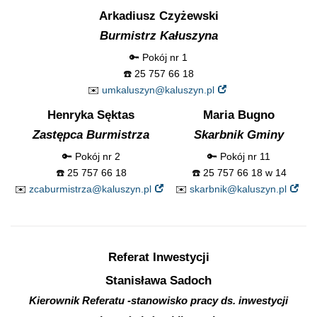
Arkadiusz Czyżewski
Burmistrz Kałuszyna
🔑 Pokój nr 1
☎️ 25 757 66 18
✉️
umkaluszyn@kaluszyn.pl
Henryka Sęktas
Maria Bugno
Zastępca Burmistrza
Skarbnik Gminy
🔑 Pokój nr 2
🔑 Pokój nr 11
☎️ 25 757 66 18
☎️ 25 757 66 18 w 14
✉️
zcaburmistrza@kaluszyn.pl
✉️
skarbnik@kaluszyn.pl
Referat Inwestycji
Stanisława Sadoch
Kierownik Referatu -stanowisko pracy ds. inwestycji