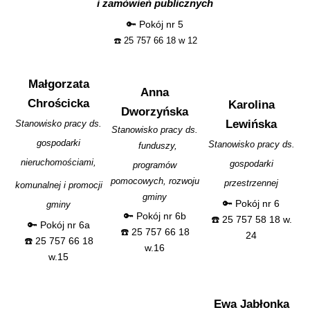
i zamówień publicznych
🔑 Pokój nr 5
☎️ 25
757 66 18 w 12
Małgorzata
Anna
Chrościcka
Karolina
Dworzyńska
Lewińska
Stanowisko pracy ds.
Stanowisko pracy ds.
gospodarki
Stanowisko pracy ds.
funduszy,
nieruchomościami,
gospodarki
programów
pomocowych, rozwoju
przestrzennej
komunalnej i promocji
gminy
🔑 Pokój nr 6
gminy
🔑 Pokój nr 6b
☎️ 25 757 58 18 w.
🔑 Pokój nr 6a
☎️ 25 757 66 18
24
☎️ 25 757 66 18
w.16
w.15
Ewa Jabłonka