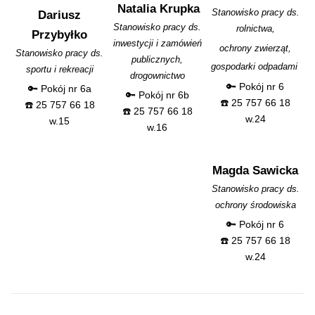
Natalia Krupka
Stanowisko pracy ds.
Dariusz
Stanowisko pracy ds.
rolnictwa,
Przybyłko
inwestycji i zamówień
ochrony zwierząt,
Stanowisko pracy ds.
publicznych,
gospodarki odpadami
sportu i rekreacji
drogownictwo
🔑 Pokój nr 6
🔑 Pokój nr 6a
🔑 Pokój nr 6b
☎️ 25 757 66 18
☎️ 25 757 66 18
☎️ 25 757 66 18
w.24
w.15
w.16
Magda Sawicka
Stanowisko pracy ds.
ochrony środowiska
🔑 Pokój nr 6
☎️ 25 757 66 18
w.24