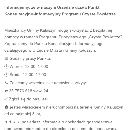
Informujemy, że w naszym Urzędzie działa Punkt
Konsultacyjno-Informacyjny Programu Czyste Powietrze.
Mieszkańcy Gminy Kałuszyn mogą skorzystać z bezpłatnej
pomocy w ramach Programu Priorytetowego „Czyste Powietrze”.
Zapraszamy do Punktu Konsultacyjno-Informacyjnego
działającego w Urzędzie Miasta i Gminy Kałuszyn.
📅 Godziny pracy Punktu:
🕛 Wtorek: 12:00–17:00
🕗 Środa: 12:00–17:00
📞 Zalecamy wcześniejsze umówienie wizyty:
☎️ 25 7576 618 wew. 24
✅ Zgłoś się do nas, jeśli:
🏠 jesteś właścicielem nieruchomości na terenie Gminy Kałuszyn
od co najmniej 3 lat,
👨‍👩‍👧‍👦 posiadasz informacje o dochodach gospodarstwa
domowego niezbędne do określenia poziomu dofinansowania,