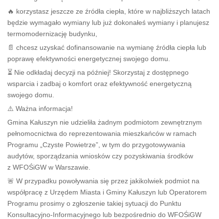
🔥 korzystasz jeszcze ze źródła ciepła, które w najbliższych latach
będzie wymagało wymiany lub już dokonałeś wymiany i planujesz
termomodernizację budynku,
📄 chcesz uzyskać dofinansowanie na wymianę źródła ciepła lub
poprawę efektywności energetycznej swojego domu.
⏳ Nie odkładaj decyzji na później! Skorzystaj z dostępnego
wsparcia i zadbaj o komfort oraz efektywność energetyczną
swojego domu.
⚠️ Ważna informacja!
Gmina Kałuszyn nie udzieliła żadnym podmiotom zewnętrznym
pełnomocnictwa do reprezentowania mieszkańców w ramach
Programu „Czyste Powietrze”, w tym do przygotowywania
audytów, sporządzania wniosków czy pozyskiwania środków
z WFOŚiGW w Warszawie.
🚨 W przypadku powoływania się przez jakikolwiek podmiot na
współpracę z Urzędem Miasta i Gminy Kałuszyn lub Operatorem
Programu prosimy o zgłoszenie takiej sytuacji do Punktu
Konsultacyjno-Informacyjnego lub bezpośrednio do WFOŚiGW