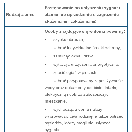
Postępowanie po usłyszeniu sygnału
Rodzaj alarmu
alarmu lub uprzedzeniu o zagrożeniu
skażeniami i zakażeniami:
Osoby znajdujące się w domu powinny:
· szybko ubrać się,
· zabrać indywidualne środki ochrony,
· zamknąć okna i drzwi,
· wyłączyć urządzenia energetyczne,
· zga­sić ogień w piecach,
· zabrać przygotowany zapas żywności,
wody oraz doku­menty osobiste, latarkę
elektryczną i dobrze zabezpieczyć
mieszkanie,
· wychodząc z domu należy
wyprowadzić całą rodzinę, a także ostrzec
sąsiadów, którzy mogli nie usłyszeć
sygnału,