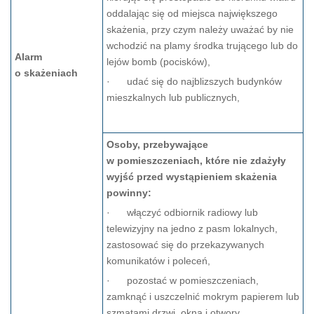
od­dalając się od miejsca największego
skażenia, przy czym należy uważać by nie
wchodzić na plamy środka trującego lub do
Alarm
lejów bomb (pocisków),
o skażeniach
· udać się do najblizszych budynków
mieszkalnych lub publicznych,
Osoby, przebywające
w pomieszczeniach, które nie zdażyły
wyjść przed wystąpieniem skażenia
powinny:
· włączyć odbiornik radiowy lub
telewizyjny na jedno z pasm lokalnych,
zastosować się do przekazywanych
komunikatów i poleceń,
· pozostać w pomieszczeniach,
zamknąć i uszczelnić mokrym papierem lub
szmatami drzwi, okna i otwory