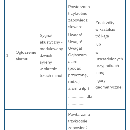
Powtarzana
trzykrotnie
zapowiedź
Znak żółty
słowna:
w kształcie
Uwaga!
Sygnał
trójkąta
Uwaga!
akustyczny -
lub
Uwaga!
modulowany
Ogłoszenie
w
Ogłaszam
1
dźwięk
alarmu
uzasadnionych
alarm
syreny
przypadkach
(podać
w okresie
innej
przyczynę,
trzech minut
figury
rodzaj
geometrycznej
alarmu itp.)
............... dla
..............
Powtarzana
trzykrotnie
zapowiedź