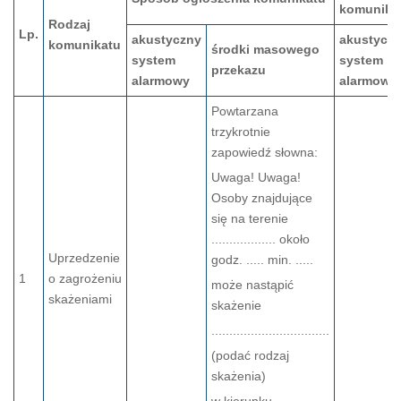
komunika
Rodzaj
Lp.
akustyczny
akustycz
komunikatu
środki masowego
system
system
przekazu
alarmowy
alarmowy
Powtarzana
trzykrotnie
zapowiedź słowna:
Uwaga! Uwaga!
Osoby znajdujące
się na terenie
.................. około
Uprzedzenie
godz. ..... min. .....
1
o zagrożeniu
może nastąpić
skażeniami
skażenie
.................................
(podać rodzaj
skażenia)