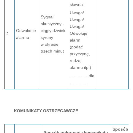
słowna:
Uwaga!
Sygnał
Uwaga!
akustyczny -
Uwaga!
Odwołanie
ciągły dźwięk
Odwołuję
2
alarmu
syreny
alarm
w okresie
(podać
trzech minut
przyczynę,
rodzaj
alarmu itp.)
............... dla
..............
KOMUNIKATY OSTRZEGAWCZE
Sposób o
Sposób ogłoszenia komunikatu