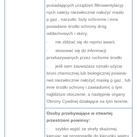
posiadających urządzeń filtrowentylacyj­
nych należy niezwłocznie nałożyć maski
p.gaz., narzutki, buty ochronne i inne
posiadane środki ochrony dróg
oddechowych i skóry,
· nie zbliżać się do rejonu awarii,
· stosować się do informacji
przekazywanych przez ruchome środki
· jeśli sam zauważasz oznaki użycia
broni chemicznej lub biologicznej powinie­
neś niezwłocznie nałożyć maskę p.gaz., lub
inne środki ochrony i zawiadomić o tym
najbliższe otoczenie, a następnie organy
Obrony Cywilnej działające na tym terenie.
Osoby przebywające w otwartej
przestrzeni powinny:
· szybko wyjść ze strefy skażonej
kierując się prostopadle do kierunku wiatru