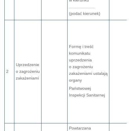
w kierunku
......................
(podać kierunek)
Formę i treść
komunikatu
uprzedzenia
Uprzedzenie
o zagrożeniu
2
o zagrożeniu
zakażeniami ustalają
zakażeniami
organy
Państwowej
Inspekcji Sanitarnej
Powtarzana