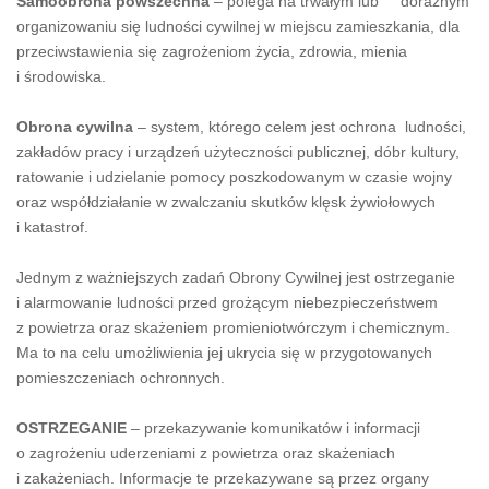
Samoobrona powszechna
– polega na trwałym lub doraźnym
organizowaniu się ludności cywilnej w miejscu zamieszkania, dla
przeciwstawienia się zagrożeniom życia, zdrowia, mienia
i środowiska.
Obrona cywilna
– system, którego celem jest ochrona ludności,
zakładów pracy i urządzeń użyteczności publicznej, dóbr kultury,
ratowanie i udzielanie pomocy poszkodowanym w czasie wojny
oraz współdziałanie w zwalczaniu skutków klęsk żywiołowych
i katastrof.
Jednym z ważniejszych zadań Obrony Cywilnej jest ostrzeganie
i alarmowanie ludności przed grożącym niebezpieczeństwem
z powietrza oraz skażeniem promieniotwórczym i chemicznym.
Ma to na celu umożliwienia jej ukrycia się w przygotowanych
pomieszczeniach ochronnych.
OSTRZEGANIE
– przekazywanie komunikatów i informacji
o zagrożeniu uderzeniami z powietrza oraz skażeniach
i zakażeniach. Informacje te przekazywane są przez organy