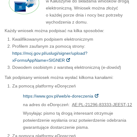
w Kałuszynie do składania wniosków drogą
elektroniczną. Wniosek można złożyć
o każdej porze dnia i nocy bez potrzeby
wychodzenia z domu.
Każdy wniosek można podpisać na kilka sposobów:
Kwalifikowanym podpisem elektronicznym
Profilem zaufanym za pomocą strony:
https://moj.gov.pl/uslugi/signer/upload?
xFormsAppName=SIGNER
Dowodem osobistym z warstwą elektroniczną (e-
dowód
)
Tak podpisany wniosek można wysłać kilkoma kanałami:
Za pomocą platformy eDoręczeń
https://www.gov.pl/web/e-doreczenia
na adres do eDoręczeń:
AE:PL-21296-83333-JEEST-12
Wysyłając pismo tą drogą interesant otrzymuje
potwierdzenie wysłania oraz potwierdzenie odebrania
gwarantujące dostarczenie pisma.
Za pomocą platformy eDoręczeń