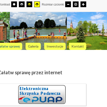
Kontrast
Rozmiar czcionki
ałatw sprawę
Galeria
Inwestycje
Kontakt
Załatw
sprawę przez internet