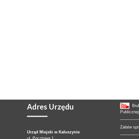
Adres
Urzędu
Biu
Publicznej
Załatw sp
Urząd Miejski w Kałuszynie
ul. Pocztowa 1,