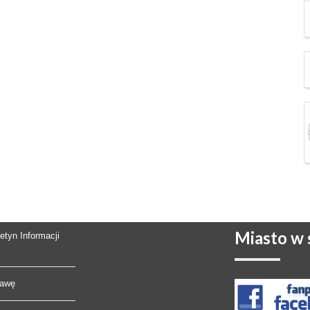
Miasto
w s
letyn Informacji
rawę