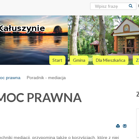
Start
Gmina
Dla Mieszkańca
Z
moc prawna
Poradnik - mediacja
OMOC PRAWNA
chniki mediacji, przypomina także o korzyściach, które z niej