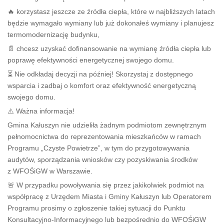
🔥 korzystasz jeszcze ze źródła ciepła, które w najbliższych latach
będzie wymagało wymiany lub już dokonałeś wymiany i planujesz
termomodernizację budynku,
📄 chcesz uzyskać dofinansowanie na wymianę źródła ciepła lub
poprawę efektywności energetycznej swojego domu.
⏳ Nie odkładaj decyzji na później! Skorzystaj z dostępnego
wsparcia i zadbaj o komfort oraz efektywność energetyczną
swojego domu.
⚠️ Ważna informacja!
Gmina Kałuszyn nie udzieliła żadnym podmiotom zewnętrznym
pełnomocnictwa do reprezentowania mieszkańców w ramach
Programu „Czyste Powietrze”, w tym do przygotowywania
audytów, sporządzania wniosków czy pozyskiwania środków
z WFOŚiGW w Warszawie.
🚨 W przypadku powoływania się przez jakikolwiek podmiot na
współpracę z Urzędem Miasta i Gminy Kałuszyn lub Operatorem
Programu prosimy o zgłoszenie takiej sytuacji do Punktu
Konsultacyjno-Informacyjnego lub bezpośrednio do WFOŚiGW