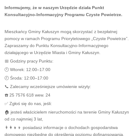
Informujemy, że w naszym Urzędzie działa Punkt
Konsultacyjno-Informacyjny Programu Czyste Powietrze.
Mieszkańcy Gminy Kałuszyn mogą skorzystać z bezpłatnej
pomocy w ramach Programu Priorytetowego „Czyste Powietrze”.
Zapraszamy do Punktu Konsultacyjno-Informacyjnego
działającego w Urzędzie Miasta i Gminy Kałuszyn.
📅 Godziny pracy Punktu:
🕛 Wtorek: 12:00–17:00
🕗 Środa: 12:00–17:00
📞 Zalecamy wcześniejsze umówienie wizyty:
☎️ 25 7576 618 wew. 24
✅ Zgłoś się do nas, jeśli:
🏠 jesteś właścicielem nieruchomości na terenie Gminy Kałuszyn
od co najmniej 3 lat,
👨‍👩‍👧‍👦 posiadasz informacje o dochodach gospodarstwa
domowego niezbędne do określenia poziomu dofinansowania,