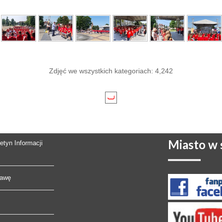
Zdjęć we wszystkich kategoriach: 4,242
Miasto
w s
letyn Informacji
rawę