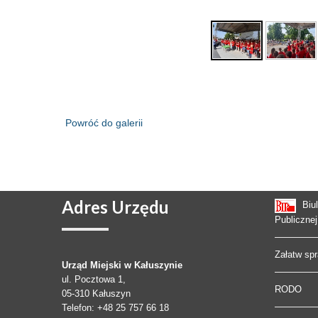
Powróć do galerii
Adres
Urzędu
Biu
Publicznej
Załatw sp
Urząd Miejski w Kałuszynie
ul. Pocztowa 1,
RODO
05-310
Kałuszyn
Telefon
: +48 25 757 66 18