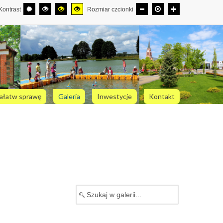
Kontrast
Rozmiar czcionki
ałatw sprawę
Galeria
Inwestycje
Kontakt