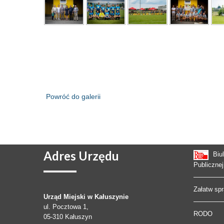
Powróć do galerii
Adres
Urzędu
Biu
Publicznej
Załatw sp
Urząd Miejski w Kałuszynie
ul. Pocztowa 1,
RODO
05-310
Kałuszyn