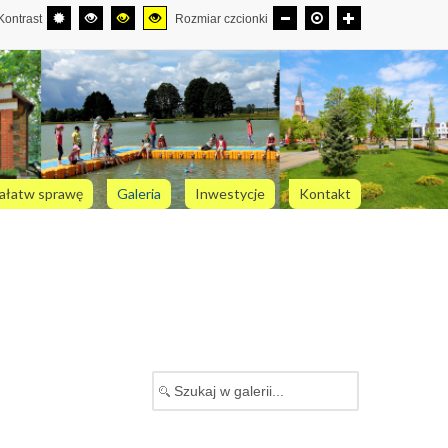
Kontrast
Rozmiar czcionki
ałatw sprawę
Galeria
Inwestycje
Kontakt