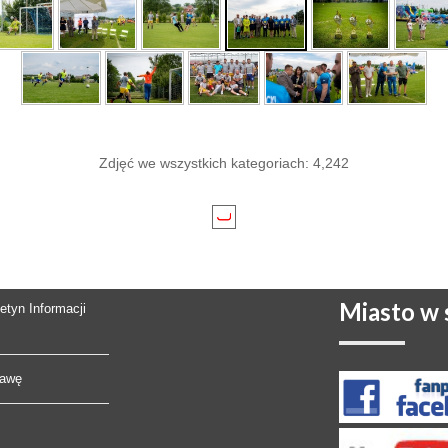
Zdjęć we wszystkich kategoriach: 4,242
Miasto
w s
letyn Informacji
rawę