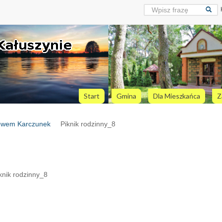
Start
Gmina
Dla Mieszkańca
Z
lewem Karczunek
Piknik rodzinny_8
knik rodzinny_8