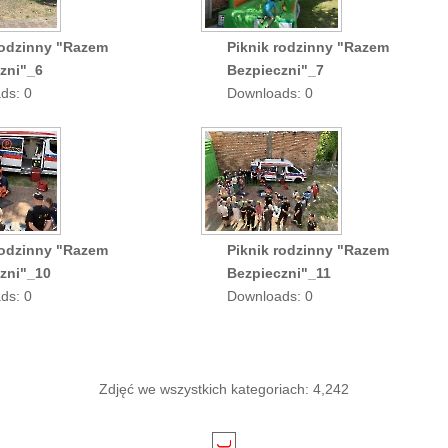
rodzinny "Razem
Piknik rodzinny "Razem
zni"_6
Bezpieczni"_7
ds: 0
Downloads: 0
rodzinny "Razem
Piknik rodzinny "Razem
zni"_10
Bezpieczni"_11
ds: 0
Downloads: 0
Zdjęć we wszystkich kategoriach: 4,242