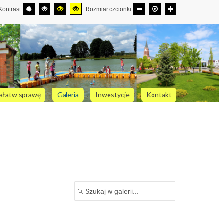
Kontrast
Rozmiar czcionki
ałatw sprawę
Galeria
Inwestycje
Kontakt