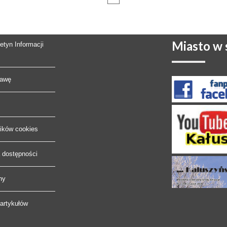
Miasto
w s
letyn Informacji
rawę
lików cookies
a dostępności
ny
artykułów