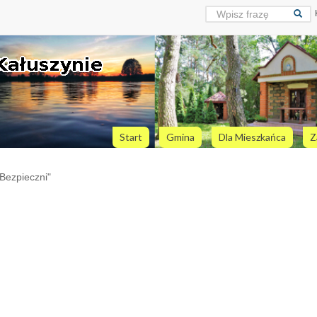
Start
Gmina
Dla Mieszkańca
Z
Bezpieczni"