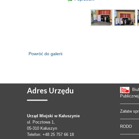
Powróć do galerii
Adres
Urzędu
Biu
Publicznej
Załatw sp
Urząd Miejski w Kałuszynie
ul. Pocztowa 1,
RODO
05-310
Kałuszyn
Telefon
: +48 25 757 66 18