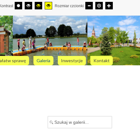
Kontrast
Rozmiar czcionki
ałatw sprawę
Galeria
Inwestycje
Kontakt