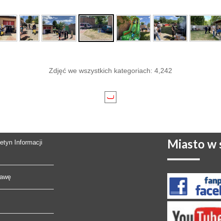
Zdjęć we wszystkich kategoriach: 4,242
Miasto
w s
letyn Informacji
rawę