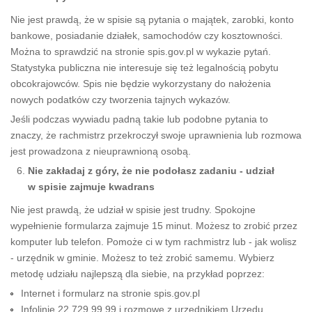
Nie jest prawdą, że w spisie są pytania o majątek, zarobki, konto
bankowe, posiadanie działek, samochodów czy kosztowności.
Można to sprawdzić na stronie spis.gov.pl w wykazie pytań.
Statystyka publiczna nie interesuje się też legalnością pobytu
obcokrajowców. Spis nie będzie wykorzystany do nałożenia
nowych podatków czy tworzenia tajnych wykazów.
Jeśli podczas wywiadu padną takie lub podobne pytania to
znaczy, że rachmistrz przekroczył swoje uprawnienia lub rozmowa
jest prowadzona z nieuprawnioną osobą.
Nie zakładaj z góry, że nie podołasz zadaniu - udział
w spisie zajmuje kwadrans
Nie jest prawdą, że udział w spisie jest trudny. Spokojne
wypełnienie formularza zajmuje 15 minut. Możesz to zrobić przez
komputer lub telefon. Pomoże ci w tym rachmistrz lub - jak wolisz
- urzędnik w gminie. Możesz to też zrobić samemu. Wybierz
metodę udziału najlepszą dla siebie, na przykład poprzez:
Internet i formularz na stronie spis.gov.pl
Infolinię 22 729 99 99 i rozmowę z urzędnikiem Urzędu