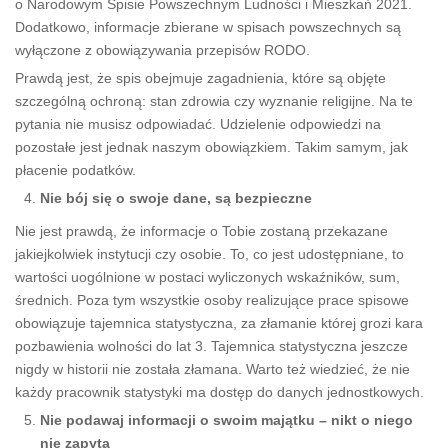
o Narodowym Spisie Powszechnym Ludności i Mieszkań 2021.
Dodatkowo, informacje zbierane w spisach powszechnych są
wyłączone z obowiązywania przepisów RODO.
Prawdą jest, że spis obejmuje zagadnienia, które są objęte
szczególną ochroną: stan zdrowia czy wyznanie religijne. Na te
pytania nie musisz odpowiadać. Udzielenie odpowiedzi na
pozostałe jest jednak naszym obowiązkiem. Takim samym, jak
płacenie podatków.
Nie bój się o swoje dane, są bezpieczne
Nie jest prawdą, że informacje o Tobie zostaną przekazane
jakiejkolwiek instytucji czy osobie. To, co jest udostępniane, to
wartości uogólnione w postaci wyliczonych wskaźników, sum,
średnich. Poza tym wszystkie osoby realizujące prace spisowe
obowiązuje tajemnica statystyczna, za złamanie której grozi kara
pozbawienia wolności do lat 3. Tajemnica statystyczna jeszcze
nigdy w historii nie została złamana. Warto też wiedzieć, że nie
każdy pracownik statystyki ma dostęp do danych jednostkowych.
Nie podawaj informacji o swoim majątku – nikt o niego
nie zapyta