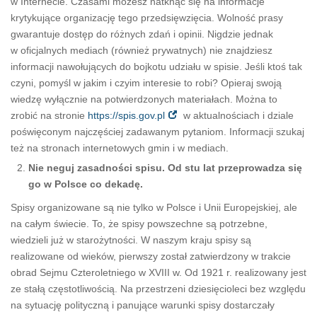
w Internecie. Czasami możesz natknąć się na informacje
krytykujące organizację tego przedsięwzięcia. Wolność prasy
gwarantuje dostęp do różnych zdań i opinii. Nigdzie jednak
w oficjalnych mediach (również prywatnych) nie znajdziesz
informacji nawołujących do bojkotu udziału w spisie. Jeśli ktoś tak
czyni, pomyśl w jakim i czyim interesie to robi? Opieraj swoją
wiedzę wyłącznie na potwierdzonych materiałach. Można to
zrobić na stronie
https://spis.gov.pl
w aktualnościach i dziale
poświęconym najczęściej zadawanym pytaniom. Informacji szukaj
też na stronach internetowych gmin i w mediach.
Nie neguj zasadności spisu. Od stu lat przeprowadza się
go w Polsce co dekadę.
Spisy organizowane są nie tylko w Polsce i Unii Europejskiej, ale
na całym świecie. To, że spisy powszechne są potrzebne,
wiedzieli już w starożytności. W naszym kraju spisy są
realizowane od wieków, pierwszy został zatwierdzony w trakcie
obrad Sejmu Czteroletniego w XVIII w. Od 1921 r. realizowany jest
ze stałą częstotliwością. Na przestrzeni dziesięcioleci bez względu
na sytuację polityczną i panujące warunki spisy dostarczały