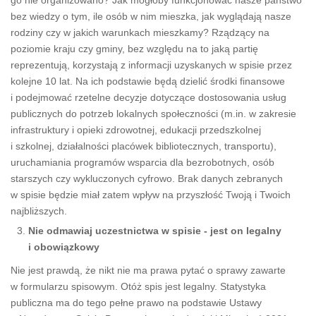
go nie organizowano? Jak mogłoby funkcjonować nasze państwo
bez wiedzy o tym, ile osób w nim mieszka, jak wyglądają nasze
rodziny czy w jakich warunkach mieszkamy? Rządzący na
poziomie kraju czy gminy, bez względu na to jaką partię
reprezentują, korzystają z informacji uzyskanych w spisie przez
kolejne 10 lat. Na ich podstawie będą dzielić środki finansowe
i podejmować rzetelne decyzje dotyczące dostosowania usług
publicznych do potrzeb lokalnych społeczności (m.in. w zakresie
infrastruktury i opieki zdrowotnej, edukacji przedszkolnej
i szkolnej, działalności placówek bibliotecznych, transportu),
uruchamiania programów wsparcia dla bezrobotnych, osób
starszych czy wykluczonych cyfrowo. Brak danych zebranych
w spisie będzie miał zatem wpływ na przyszłość Twoją i Twoich
najbliższych.
Nie odmawiaj uczestnictwa w spisie - jest on legalny
i obowiązkowy
Nie jest prawdą, że nikt nie ma prawa pytać o sprawy zawarte
w formularzu spisowym. Otóż spis jest legalny. Statystyka
publiczna ma do tego pełne prawo na podstawie Ustawy