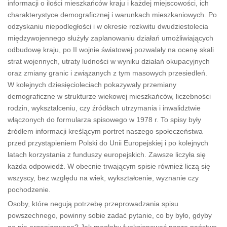
informacji o ilości mieszkańców kraju i każdej miejscowości, ich
charakterystyce demograficznej i warunkach mieszkaniowych. Po
odzyskaniu niepodległości i w okresie rozkwitu dwudziestolecia
międzywojennego służyły zaplanowaniu działań umożliwiających
odbudowę kraju, po II wojnie światowej pozwalały na ocenę skali
strat wojennych, utraty ludności w wyniku działań okupacyjnych
oraz zmiany granic i związanych z tym masowych przesiedleń.
W kolejnych dziesięcioleciach pokazywały przemiany
demograficzne w strukturze wiekowej mieszkańców, liczebności
rodzin, wykształceniu, czy źródłach utrzymania i inwalidztwie
włączonych do formularza spisowego w 1978 r. To spisy były
źródłem informacji kreślącym portret naszego społeczeństwa
przed przystąpieniem Polski do Unii Europejskiej i po kolejnych
latach korzystania z funduszy europejskich. Zawsze liczyła się
każda odpowiedź. W obecnie trwającym spisie również liczą się
wszyscy, bez względu na wiek, wykształcenie, wyznanie czy
pochodzenie.
Osoby, które negują potrzebę przeprowadzania spisu
powszechnego, powinny sobie zadać pytanie, co by było, gdyby