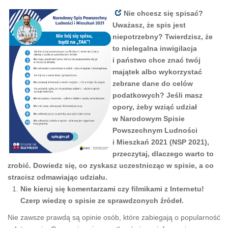
Nie chcesz się spisać?
Uważasz, że spis jest
niepotrzebny? Twierdzisz, że
to nielegalna inwigilacja
i państwo chce znać twój
majątek albo wykorzystać
zebrane dane do celów
podatkowych? Jeśli masz
opory, żeby wziąć udział
w Narodowym Spisie
Powszechnym Ludności
i Mieszkań 2021 (NSP 2021),
przeczytaj, dlaczego warto to
zrobić.
Dowiedz się, co zyskasz uczestnicząc w spisie, a co
stracisz odmawiając udziału.
Nie kieruj się komentarzami czy filmikami z Internetu!
Czerp wiedzę o spisie ze sprawdzonych źródeł.
Nie zawsze prawdą są opinie osób, które zabiegają o popularność