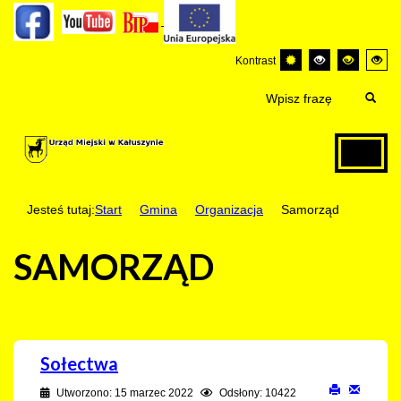
Kontrast
Jesteś tutaj:
Start
Gmina
Organizacja
Samorząd
SAMORZĄD
Sołectwa
Utworzono: 15 marzec 2022
Odsłony: 10422