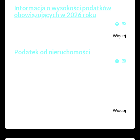
Informacja o wysokości podatków
obowiązujących w 2026 roku
Utworzono: 27 marzec 2026
Odsłony: 533
Więcej
Podatek od nieruchomości
Utworzono: 23 wrzesień 2020
Odsłony: 5457
Przedmiot opodatkowania:
grunty,
budynki lub ich części,
budowle lub ich części związane z prowadzeniem
działalności gospodarczej.
Więcej