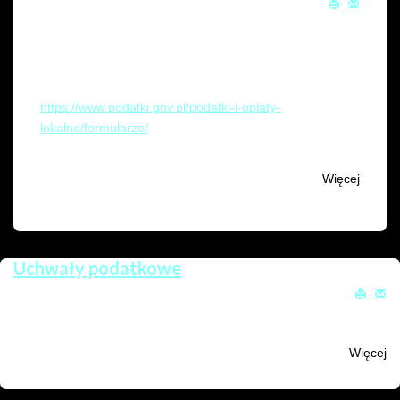
Utworzono: 19 sierpień 2015
Odsłony: 4631
Od 1 lipca 2019 r. obowiązują nowe wzory formularzy
podatkowych.
Druki dostępne pod adresem
https://www.podatki.gov.pl/podatki-i-oplaty-
lokalne/formularze/
Więcej
Uchwały podatkowe
Utworzono: 19 sierpień 2015
Odsłony: 5846
Zbiór uchwał dotyczących podatków w Gminie Kałuszyn
Więcej