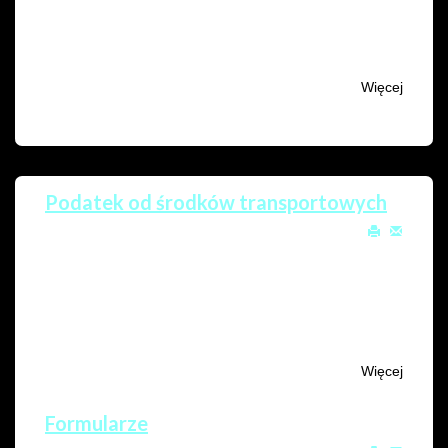
zajętych na wykonywanie innej działalności
gospodarczej niż działalność leśna.
Więcej
Podatek od środków transportowych
Utworzono: 23 wrzesień 2020
Odsłony: 4417
Jeśli posiadasz środki transportowe, których
dopuszczalna masa całkowita przekracza 3,5 tony
musisz płacić podatek od środków transportowych.
Więcej
Formularze