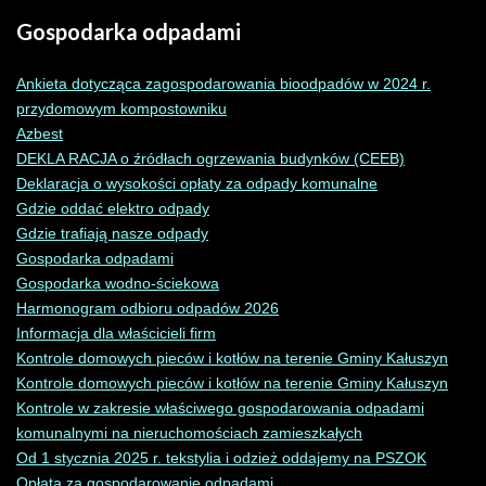
Gospodarka
odpadami
Ankieta dotycząca zagospodarowania bioodpadów w 2024 r.
przydomowym kompostowniku
Azbest
DEKLA RACJA o źródłach ogrzewania budynków (CEEB)
Deklaracja o wysokości opłaty za odpady komunalne
Gdzie oddać elektro odpady
Gdzie trafiają nasze odpady
Gospodarka odpadami
Gospodarka wodno-ściekowa
Harmonogram odbioru odpadów 2026
Informacja dla właścicieli firm
Kontrole domowych pieców i kotłów na terenie Gminy Kałuszyn
Kontrole domowych pieców i kotłów na terenie Gminy Kałuszyn
Kontrole w zakresie właściwego gospodarowania odpadami
komunalnymi na nieruchomościach zamieszkałych
Od 1 stycznia 2025 r. tekstylia i odzież oddajemy na PSZOK
Opłata za gospodarowanie odpadami