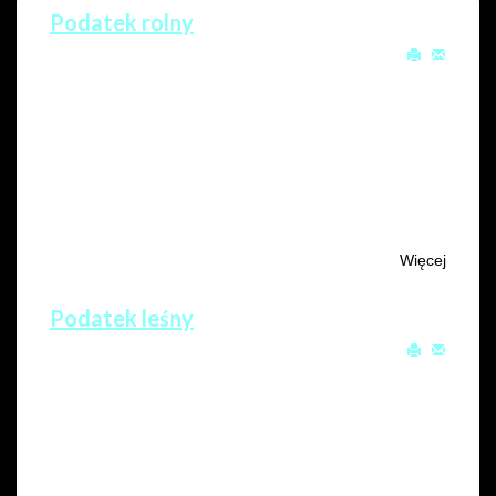
Podatek rolny
Utworzono: 23 wrzesień 2020
Odsłony: 4997
Przedmiot opodatkowania
Podatkiem rolnym opodatkowane są użytki rolne,
z wyjątkiem gruntów zajętych na prowadzenie
działalności gospodarczej innej niż rolnicza.
Więcej
Podatek leśny
Utworzono: 23 wrzesień 2020
Odsłony: 4690
Podstawa opodatkowania
Lasy – czyli grunty leśne sklasyfikowane w ewidencji
gruntów i budynków jako lasy – z wyjątkiem lasów