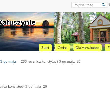
Start
Gmina
Dla Mieszkańca
Z
i 3-go maja
233 rocznica konstytucji 3-go maja_26
nica konstytucji 3-go maja_26