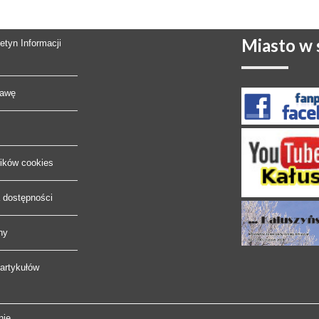
Miasto
w s
letyn Informacji
rawę
lików cookies
a dostępności
ny
artykułów
nie.