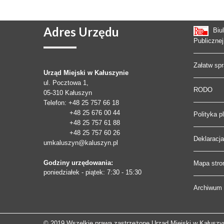
Adres
Urzędu
Biu
Publicznej
Załatw sp
Urząd Miejski w Kałuszynie
ul. Pocztowa 1,
RODO
05-310
Kałuszyn
Telefon
: +48 25 757 66 18
+48 25 676 00 44
Polityka p
+48 25 757 61 88
+48 25 757 60 26
Deklaracj
umkaluszyn@kaluszyn.pl
Godziny urzędowania:
Mapa stro
poniedziałek - piątek: 7:30 - 15:30
Archiwum 
© 2019 Wszelkie prawa zastrzeżone Urząd Miejski w Kałuszy