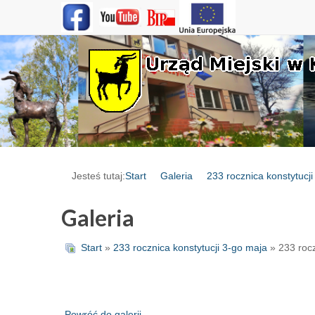
Jesteś tutaj:
Start
Galeria
233 rocznica konstytucj
Galeria
Start
»
233 rocznica konstytucji 3-go maja
» 233 rocz
Powróć do galerii