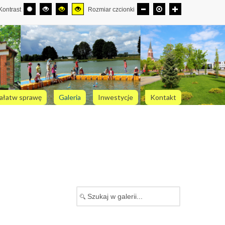
Kontrast
Rozmiar czcionki
ałatw sprawę
Galeria
Inwestycje
Kontakt