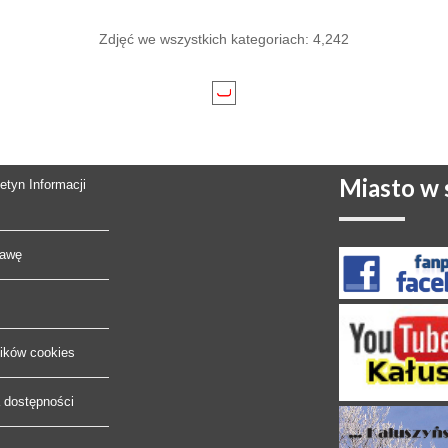
Zdjęć we wszystkich kategoriach: 4,242
Miasto
w s
letyn Informacji
rawę
lików cookies
a dostępności