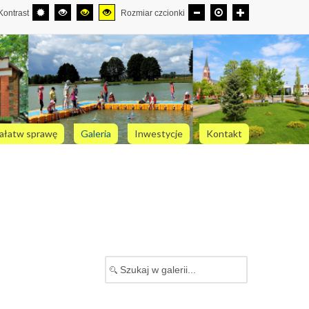
Kontrast
Rozmiar czcionki
ałatw sprawę
Galeria
Inwestycje
Kontakt