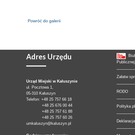
Powróć do galerii
Adres
Urzędu
Biu
Publicznej
Załatw sp
Urząd Miejski w Kałuszynie
ul. Pocztowa 1,
RODO
05-310
Kałuszyn
Telefon
: +48 25 757 66 18
+48 25 676 00 44
Polityka p
+48 25 757 61 88
+48 25 757 60 26
Deklaracj
umkaluszyn@kaluszyn.pl